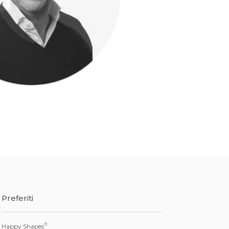
Preferiti
®
Happy Shapes