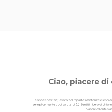
Ciao, piacere di
Ciao, piacere di
Sono Sebastian, lavoro nel reparto assistenza client
Sono Janus, lavoro nel reparto assistenza clienti 
semplicemente vuoi salutarci
semplicemente vuoi salutarci
Sentiti libero di chia
Sentiti libero di chia
piacere
piacere
ed entusia
ed entusia
ed entusia
ed entusia
ed entusia
ed entusia
ed entusia
ed entusia
ed entusia
ed entusia
ed entusia
ed entusia
ed ent