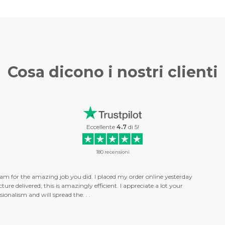
Cosa dicono i
nostri clienti
Eccellente
4.7
di
5
!
180
recensioni
o say that I just recieved my first photo on canvas from you guys. . . and I love i
on vacation in New Zealand, and I can't wait to get it up on my wall :) So, tha
will order more soon! Tommy. . .