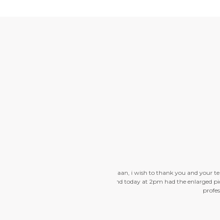
 order online yesterday
Just wanted t
ppreciate a lot your
I took while 