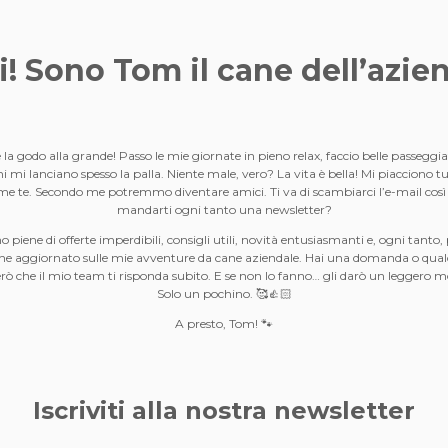
i! Sono Tom il
cane dell’azie
 godo alla grande! Passo le mie giornate in pieno relax, faccio belle passeggi
hi mi lanciano spesso la palla. Niente male, vero? La vita è bella! Mi piacciono 
come te. Secondo me potremmo diventare amici. Ti va di scambiarci l’e-mail cos
mandarti ogni tanto una newsletter?
o piene di offerte imperdibili, consigli utili, novità entusiasmanti e, ogni tanto
che aggiornato sulle mie avventure da cane aziendale. Hai una domanda o qua
rò che il mio team ti risponda subito. E se non lo fanno… gli darò un leggero mo
Solo un pochino. 🥰👍🏻
A presto, Tom! 🐾
Iscriviti alla nostra newsletter