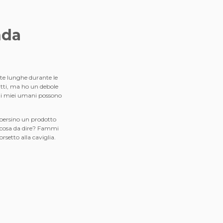
nda
ate lunghe durante le
tutti, ma ho un debole
ì i miei umani possono
, persino un prodotto
lcosa da dire? Fammi
rsetto alla caviglia.