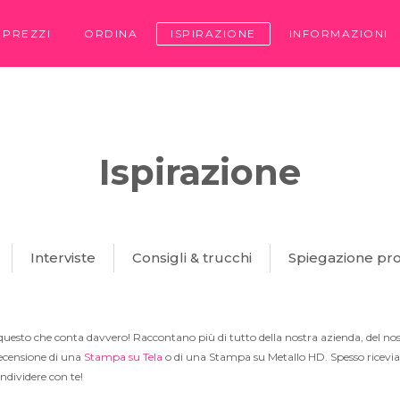
PREZZI
ORDINA
ISPIRAZIONE
INFORMAZIONI
Ispirazione
Interviste
Consigli & trucchi
Spiegazione pro
è questo che conta davvero! Raccontano più di tutto della nostra azienda, del nost
recensione di una
Stampa su Tela
o di una Stampa su Metallo HD. Spesso ricevia
ondividere con te!