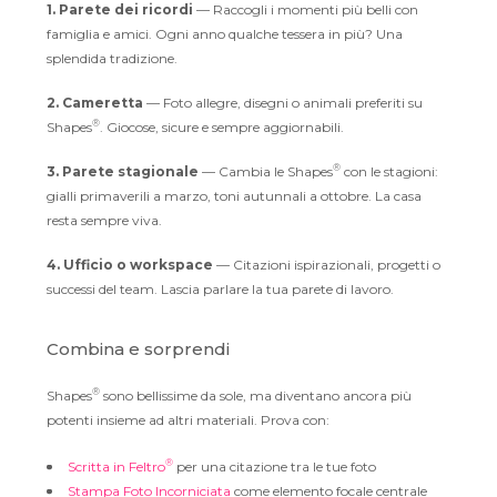
1. Parete dei ricordi
— Raccogli i momenti più belli con
famiglia e amici. Ogni anno qualche tessera in più? Una
splendida tradizione.
2. Cameretta
— Foto allegre, disegni o animali preferiti su
®
Shapes
. Giocose, sicure e sempre aggiornabili.
®
3. Parete stagionale
— Cambia le Shapes
con le stagioni:
gialli primaverili a marzo, toni autunnali a ottobre. La casa
resta sempre viva.
4. Ufficio o workspace
— Citazioni ispirazionali, progetti o
successi del team. Lascia parlare la tua parete di lavoro.
Combina e sorprendi
®
Shapes
sono bellissime da sole, ma diventano ancora più
potenti insieme ad altri materiali. Prova con:
®
Scritta in Feltro
per una citazione tra le tue foto
Stampa Foto Incorniciata
come elemento focale centrale