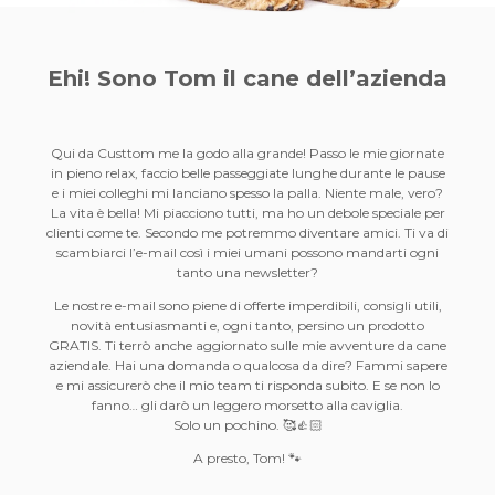
Ehi! Sono Tom il
cane dell’azienda
Qui da Custtom me la godo alla grande! Passo le mie giornate
in pieno relax, faccio belle passeggiate lunghe durante le pause
e i miei colleghi mi lanciano spesso la palla. Niente male, vero?
La vita è bella! Mi piacciono tutti, ma ho un debole speciale per
clienti come te. Secondo me potremmo diventare amici. Ti va di
scambiarci l’e-mail così i miei umani possono mandarti ogni
tanto una newsletter?
Le nostre e-mail sono piene di offerte imperdibili, consigli utili,
novità entusiasmanti e, ogni tanto, persino un prodotto
GRATIS. Ti terrò anche aggiornato sulle mie avventure da cane
aziendale. Hai una domanda o qualcosa da dire? Fammi sapere
e mi assicurerò che il mio team ti risponda subito. E se non lo
fanno… gli darò un leggero morsetto alla caviglia.
Solo un pochino. 🥰👍🏻
A presto, Tom! 🐾