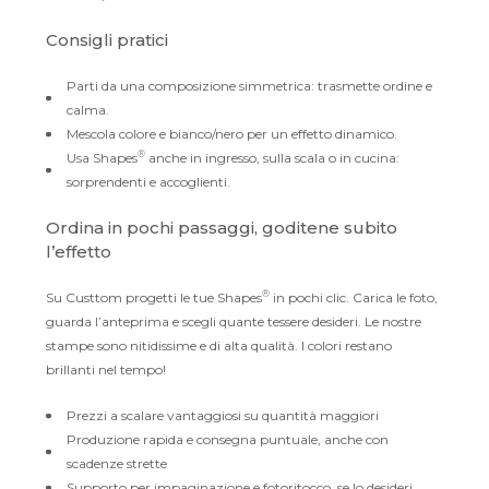
Consigli pratici
Parti da una composizione simmetrica: trasmette ordine e
calma.
Mescola colore e bianco/nero per un effetto dinamico.
®
Usa Shapes
anche in ingresso, sulla scala o in cucina:
sorprendenti e accoglienti.
Ordina in pochi passaggi, goditene subito
l’effetto
®
Su Custtom progetti le tue Shapes
in pochi clic. Carica le foto,
guarda l’anteprima e scegli quante tessere desideri. Le nostre
stampe sono nitidissime e di alta qualità. I colori restano
brillanti nel tempo!
Prezzi a scalare vantaggiosi su quantità maggiori
Produzione rapida e consegna puntuale, anche con
scadenze strette
Supporto per impaginazione e fotoritocco, se lo desideri