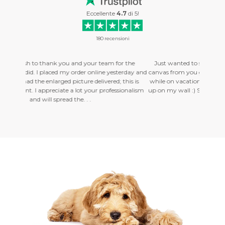
Eccellente
4.7
di
5
!
180
recensioni
our team for the
Just wanted to say that I just recieved my first photo on
online yesterday and
canvas from you guys. . . and I love it! It was a picture I to
delivered; this is
while on vacation in New Zealand, and I can't wait to get 
your professionalism
up on my wall :) So, thank you very much, I will order mo
.
soon! Tommy. . .