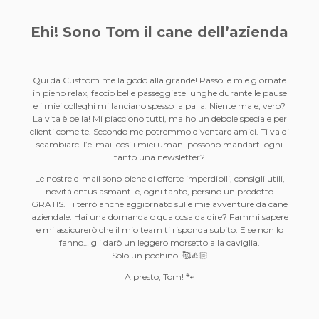
Ehi! Sono Tom il
cane dell’azienda
Qui da Custtom me la godo alla grande! Passo le mie giornate
in pieno relax, faccio belle passeggiate lunghe durante le pause
e i miei colleghi mi lanciano spesso la palla. Niente male, vero?
La vita è bella! Mi piacciono tutti, ma ho un debole speciale per
clienti come te. Secondo me potremmo diventare amici. Ti va di
scambiarci l’e-mail così i miei umani possono mandarti ogni
tanto una newsletter?
Le nostre e-mail sono piene di offerte imperdibili, consigli utili,
novità entusiasmanti e, ogni tanto, persino un prodotto
GRATIS. Ti terrò anche aggiornato sulle mie avventure da cane
aziendale. Hai una domanda o qualcosa da dire? Fammi sapere
e mi assicurerò che il mio team ti risponda subito. E se non lo
fanno… gli darò un leggero morsetto alla caviglia.
Solo un pochino. 🥰👍🏻
A presto, Tom! 🐾