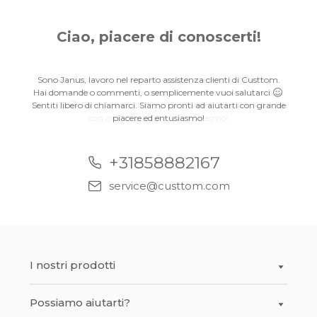
Ciao, piacere di
conoscerti!
conoscerti!
conoscerti!
conoscerti!
conoscerti!
conoscerti!
conoscerti!
conoscerti!
conoscerti!
conoscerti!
conoscerti!
conoscerti!
conoscerti!
Sono Janus, lavoro nel reparto assistenza clienti di Custtom.
Hai domande o commenti, o semplicemente vuoi salutarci
Sentiti libero di chiamarci. Siamo pronti ad aiutarti con grande
piacere
ed entusiasmo!
ed entusiasmo!
ed entusiasmo!
ed entusiasmo!
ed entusiasmo!
ed entusiasmo!
ed entusiasmo!
ed entusiasmo!
ed entusiasmo!
ed entusiasmo!
ed entusiasmo!
ed entusiasmo!
ed entusiasmo!
+31858882167
+31858882167
+31858882167
+31858882167
+31858882167
+31858882167
+31858882167
+31858882167
+31858882167
+31858882167
+31858882167
+31858882167
+31858882167
service@custtom.com
service@custtom.com
service@custtom.com
service@custtom.com
service@custtom.com
service@custtom.com
service@custtom.com
service@custtom.com
service@custtom.com
service@custtom.com
service@custtom.com
service@custtom.com
service@custtom.com
I nostri prodotti
Possiamo aiutarti?
Stampa su Tela