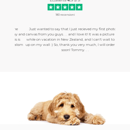
Eccellente
4.7
di
5
!
180
recensioni
r the
Just wanted to say that I just recieved my first photo on
Hello, 
erday and
canvas from you guys. . . and I love it! It was a picture I took
am with 
this is
while on vacation in New Zealand, and I can't wait to get it
were del
sionalism
up on my wall :) So, thank you very much, I will order more
profess
soon! Tommy. . .