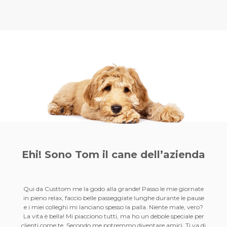
Ehi! Sono Tom il
cane dell’azienda
Qui da Custtom me la godo alla grande! Passo le mie giornate
in pieno relax, faccio belle passeggiate lunghe durante le pause
e i miei colleghi mi lanciano spesso la palla. Niente male, vero?
La vita è bella! Mi piacciono tutti, ma ho un debole speciale per
clienti come te. Secondo me potremmo diventare amici. Ti va di