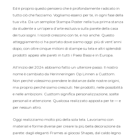
Ed è proprio questo pensiero che è profondamente radicato in
tutto ciò che facciamo. Vogliamo esserci per te, in ogni fase della
tua vita. Da un semplice Stampa Poster nella tua prima stanza
da studente a un’opera d’arte esclusiva sulla parete della casa
dei tuoi sogni. I ricordi crescono con te, e noi anche. Questo
atteggiamento ci ha portato dove siamo oggi: più di vent’anni
dopo, con oltre cinque milioni di stampe su tela e altri splendidi
prodotti appesi alle pareti in tutti i Paesi Bassi e in Europa.
All’inizio del 2024 abbiamo fatto un ulteriore passo. Il nostro
nome è cambiato da Herinneringen Op Linnen a Custtom.
Non perché volessimo prendere le distanze dalle nostre origini,
ma proprio perché siamo cresciuti. Nei prodotti, nelle possibilità
e nelle ambizioni. Custtom significa personalizzazione, scelte
personali e attenzione. Qualcosa realizzato apposta per te — e
per nessun altro.
Oggi realizziamo molto più della sola tela. Lavoriamo con
materiali e forme diverse per creare la più bella decorazione da
parete: dagli eleganti Frames ai giocosi Shapes, dal caldo legno