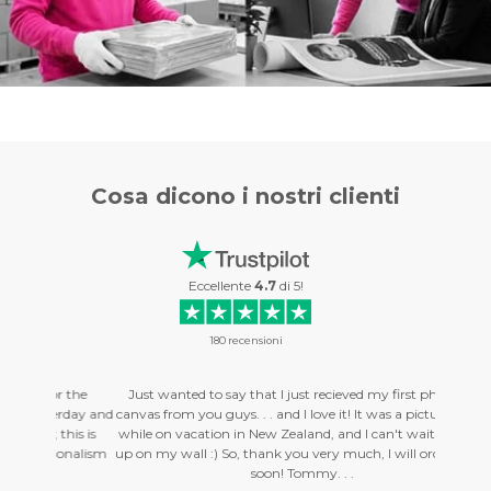
Cosa dicono i
nostri clienti
Eccellente
4.7
di
5
!
180
recensioni
r the
Just wanted to say that I just recieved my first photo on
Hello, 
erday and
canvas from you guys. . . and I love it! It was a picture I took
am with 
this is
while on vacation in New Zealand, and I can't wait to get it
were del
sionalism
up on my wall :) So, thank you very much, I will order more
profess
soon! Tommy. . .