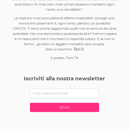
scambiarci l’e-mail così i miei umani possono mandarti ogni
tanto una newsletter?
Le nostre e-mail sono piene di offerte imperdibili, consigli utili,
novità entusiasmanti e, ogni tanto, persino un prodotto
GRATIS. Ti terrò anche aggiornato sulle mie avventure da cane
aziendale. Hai una domanda o qualcosa da dire? Fammi sapere
e mi assicurerò che il mio team ti risponda subito. E se non lo
fanno… gli darò un leggero morsetto alla caviglia.
Solo un pochino. 🥰👍🏻
A presto, Tom! 🐾
Iscriviti alla nostra newsletter
INVIA