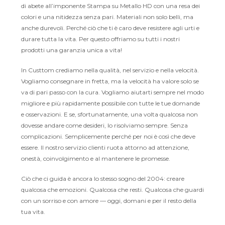
di abete all’imponente Stampa su Metallo HD con una resa dei
colori e una nitidezza senza pari. Materiali non solo belli, ma
anche durevoli. Perché ciò che ti è caro deve resistere agli urti e
durare tutta la vita. Per questo offriamo su tutti i nostri
prodotti una garanzia unica a vita!
In Custtom crediamo nella qualità, nel servizio e nella velocità.
Vogliamo consegnare in fretta, ma la velocità ha valore solo se
va di pari passo con la cura. Vogliamo aiutarti sempre nel modo
migliore e più rapidamente possibile con tutte le tue domande
e osservazioni. E se, sfortunatamente, una volta qualcosa non
dovesse andare come desideri, lo risolviamo sempre. Senza
complicazioni. Semplicemente perché per noi è così che deve
essere. Il nostro servizio clienti ruota attorno ad attenzione,
onestà, coinvolgimento e al mantenere le promesse.
Ciò che ci guida è ancora lo stesso sogno del 2004: creare
qualcosa che emozioni. Qualcosa che resti. Qualcosa che guardi
con un sorriso e con amore — oggi, domani e per il resto della
tua vita.