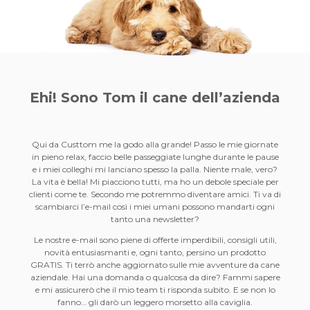
Ehi! Sono Tom il
cane dell’azienda
Qui da Custtom me la godo alla grande! Passo le mie giornate
in pieno relax, faccio belle passeggiate lunghe durante le pause
e i miei colleghi mi lanciano spesso la palla. Niente male, vero?
La vita è bella! Mi piacciono tutti, ma ho un debole speciale per
clienti come te. Secondo me potremmo diventare amici. Ti va di
scambiarci l’e-mail così i miei umani possono mandarti ogni
tanto una newsletter?
Le nostre e-mail sono piene di offerte imperdibili, consigli utili,
novità entusiasmanti e, ogni tanto, persino un prodotto
GRATIS. Ti terrò anche aggiornato sulle mie avventure da cane
aziendale. Hai una domanda o qualcosa da dire? Fammi sapere
e mi assicurerò che il mio team ti risponda subito. E se non lo
fanno… gli darò un leggero morsetto alla caviglia.