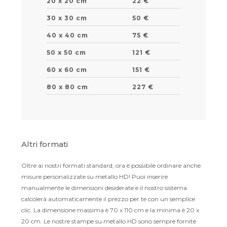
20 x 20 cm
22 €
30 x 30 cm
50 €
40 x 40 cm
75 €
50 x 50 cm
121 €
60 x 60 cm
151 €
80 x 80 cm
227 €
Altri formati
Oltre ai nostri formati standard, ora è possibile ordinare anche
misure personalizzate su metallo HD! Puoi inserire
manualmente le dimensioni desiderate e il nostro sistema
calcolerà automaticamente il prezzo per te con un semplice
clic. La dimensione massima è 70 x 110 cm e la minima è 20 x
20 cm. Le nostre stampe su metallo HD sono sempre fornite