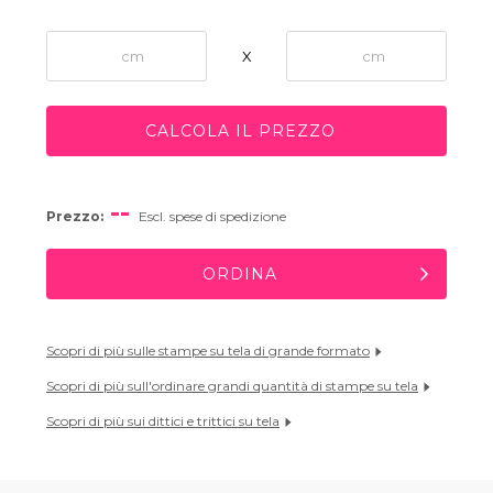
X
CALCOLA IL PREZZO
--
Prezzo:
Escl. spese di spedizione
ORDINA
Scopri di più sulle stampe su tela di grande formato
Scopri di più sull'ordinare grandi quantità di stampe su tela
Scopri di più sui dittici e trittici su tela