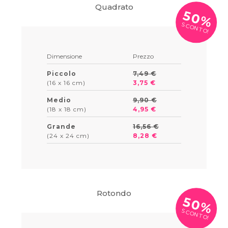
Quadrato
50%
SCONTO!
Dimensione
Prezzo
Piccolo
7,49 €
(16 x 16 cm)
3,75 €
Medio
9,90 €
(18 x 18 cm)
4,95 €
Grande
16,56 €
(24 x 24 cm)
8,28 €
Rotondo
50%
SCONTO!