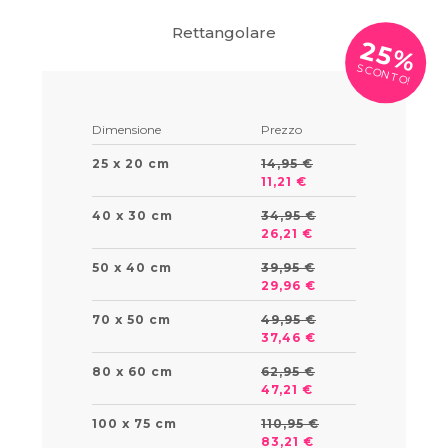
Rettangolare
25%
SCONTO!
Dimensione
Prezzo
25 x 20 cm
14,95 €
11,21 €
40 x 30 cm
34,95 €
26,21 €
50 x 40 cm
39,95 €
29,96 €
70 x 50 cm
49,95 €
37,46 €
80 x 60 cm
62,95 €
47,21 €
100 x 75 cm
110,95 €
83,21 €