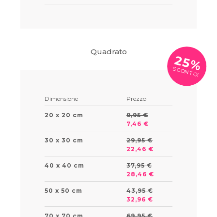
Quadrato
25%
SCONTO!
Dimensione
Prezzo
20 x 20 cm
9,95 €
7,46 €
30 x 30 cm
29,95 €
22,46 €
40 x 40 cm
37,95 €
28,46 €
50 x 50 cm
43,95 €
32,96 €
70 x 70 cm
69,95 €