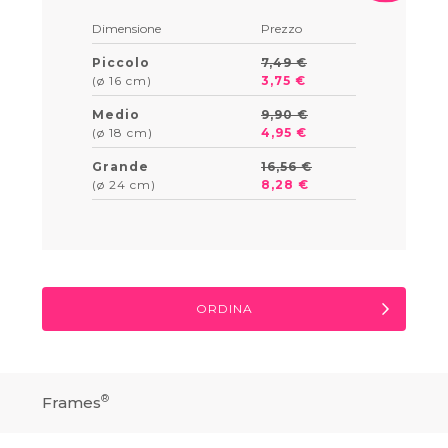
Dimensione
Prezzo
Piccolo
7,49 €
(ø 16 cm)
3,75 €
Medio
9,90 €
(ø 18 cm)
4,95 €
Grande
16,56 €
(ø 24 cm)
8,28 €
ORDINA
®
Frames