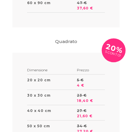
60 x 90 cm
47 €
37,60 €
Quadrato
20%
SCONTO!
Dimensione
Prezzo
20 x 20 cm
5 €
4 €
30 x 30 cm
23 €
18,40 €
40 x 40 cm
27 €
21,60 €
50 x 50 cm
34 €
27,20 €