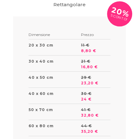
Rettangolare
20%
SCONTO!
Dimensione
Prezzo
20 x 30 cm
11 €
8,80 €
30 x 40 cm
21 €
16,80 €
40 x 50 cm
29 €
23,20 €
40 x 60 cm
30 €
24 €
50 x 70 cm
41 €
32,80 €
60 x 80 cm
44 €
35,20 €