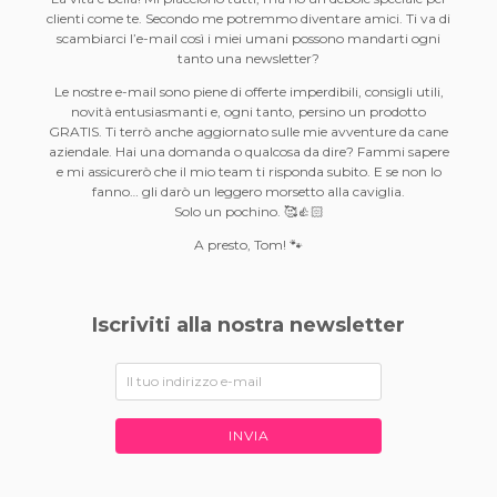
clienti come te. Secondo me potremmo diventare amici. Ti va di
scambiarci l’e-mail così i miei umani possono mandarti ogni
tanto una newsletter?
Le nostre e-mail sono piene di offerte imperdibili, consigli utili,
novità entusiasmanti e, ogni tanto, persino un prodotto
GRATIS. Ti terrò anche aggiornato sulle mie avventure da cane
aziendale. Hai una domanda o qualcosa da dire? Fammi sapere
e mi assicurerò che il mio team ti risponda subito. E se non lo
fanno… gli darò un leggero morsetto alla caviglia.
Solo un pochino. 🥰👍🏻
A presto, Tom! 🐾
Iscriviti alla nostra newsletter
INVIA