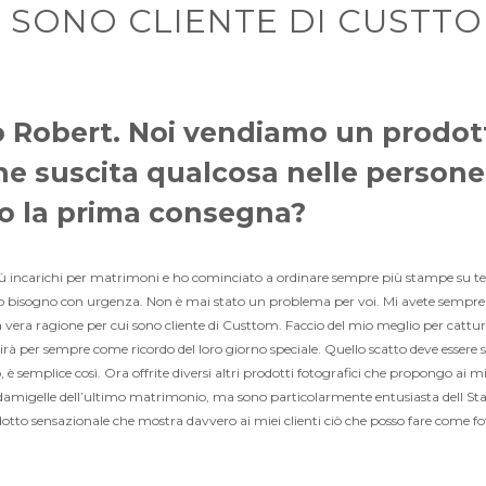
I SONO CLIENTE DI CUSTT
o Robert. Noi vendiamo un prodot
e suscita qualcosa nelle persone
o la prima consegna?
iù incarichi per matrimoni e ho cominciato a ordinare sempre più stampe su tel
evo bisogno con urgenza. Non è mai stato un problema per voi. Mi avete sempre 
a vera ragione per cui sono cliente di Custtom. Faccio del mio meglio per cattur
rà per sempre come ricordo del loro giorno speciale. Quello scatto deve esser
è semplice così. Ora offrite diversi altri prodotti fotografici che propongo ai m
 damigelle dell’ultimo matrimonio, ma sono particolarmente entusiasta dell S
otto sensazionale che mostra davvero ai miei clienti ciò che posso fare come fo