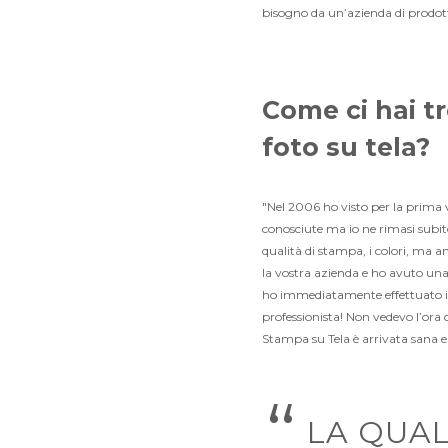
bisogno da un’azienda di prodott
Come ci hai tr
foto su tela?
"Nel 2006 ho visto per la prima 
conosciute ma io ne rimasi subito
qualità di stampa, i colori, ma a
la vostra azienda e ho avuto un
ho immediatamente effettuato i
professionista! Non vedevo l’ora 
Stampa su Tela è arrivata sana e s
“
LA QUAL