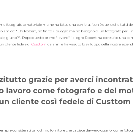
me fotografo amatoriale ma ne ha fatto una carriera. Non è quello che tutti de
 amico: "Ehi Robert, ho finito il budget ma ho bisogno di un fotografo per il
le, giusto?". Dopo questo primo "lavoro" l’allegro Robert ha costruito una car
n cliente fedele di
Custtom
da anni e ha vissuto lo sviluppo della nostra aziend
zitutto grazie per averci incontr
uo lavoro come fotografo e del mot
un cliente così fedele di Custtom 
 sempre considerati un ottimo fornitore che capisce davvero cosa io, come fotog