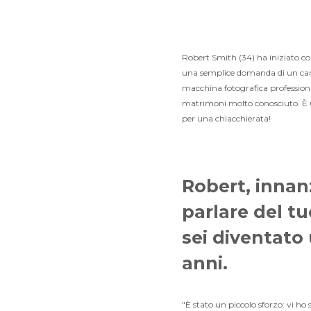
Robert Smith (34) ha iniziato co
una semplice domanda di un caro
macchina fotografica professiona
matrimoni molto conosciuto. È u
per una chiacchierata!
Robert, innan
parlare del t
sei diventato 
anni.
"È stato un piccolo sforzo: vi ho