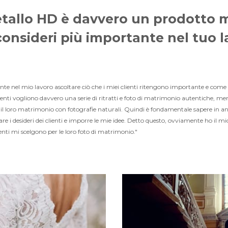
allo HD è davvero un prodotto m
consideri più importante nel tuo l
e nel mio lavoro ascoltare ciò che i miei clienti ritengono importante e come v
clienti vogliono davvero una serie di ritratti e foto di matrimonio autentiche, men
l loro matrimonio con fotografie naturali. Quindi è fondamentale sapere in anti
 i desideri dei clienti e imporre le mie idee. Detto questo, ovviamente ho il mi
ienti mi scelgono per le loro foto di matrimonio."