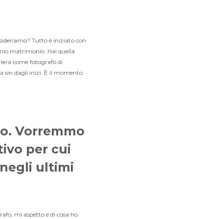
sideriamo? Tutto è iniziato con
 mio matrimonio. Hai quella
riera come fotografo di
a sin dagli inizi. È il momento
ato. Vorremmo
ivo per cui
negli ultimi
rafo, mi aspetto e di cosa ho