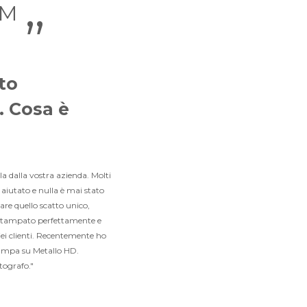
OM
”
to
. Cosa è
a dalla vostra azienda. Molti
aiutato e nulla è mai stato
are quello scatto unico,
e stampato perfettamente e
iei clienti. Recentemente ho
tampa su Metallo HD.
tografo."