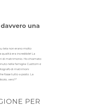
o davvero una
 su tela non erano molto
 qualità era incredibile! La
avori di matrimonio. Ho chiamato
enuto nella famiglia Custtom e
otografo di matrimoni
che fosse tutto a posto. La
dicolo, vero?"
AGIONE PER