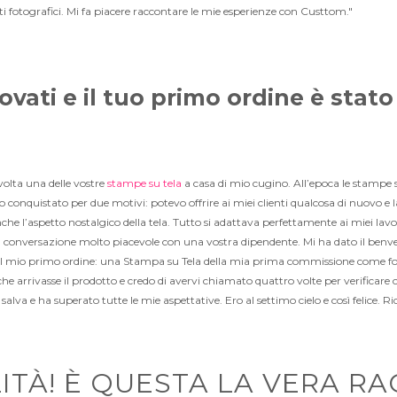
i fotografici. Mi fa piacere raccontare le mie esperienze con Custtom."
ovati e il tuo primo ordine è stat
volta una delle vostre
stampe su tela
a casa di mio cugino. All’epoca le stampe
 conquistato per due motivi: potevo offrire ai miei clienti qualcosa di nuovo e la
nche l’aspetto nostalgico della tela. Tutto si adattava perfettamente ai miei l
a conversazione molto piacevole con una vostra dipendente. Mi ha dato il benv
l mio primo ordine: una Stampa su Tela della mia prima commissione come f
che arrivasse il prodotto e credo di avervi chiamato quattro volte per verificare 
alva e ha superato tutte le mie aspettative. Ero al settimo cielo e così felice. Ri
ITÀ! È QUESTA LA VERA R