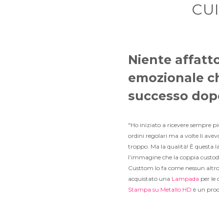
CU
Niente affatt
emozionale ch
successo dop
"Ho iniziato a ricevere sempre p
ordini regolari ma a volte li av
troppo. Ma la qualità! È questa l
l’immagine che la coppia custodi
Custtom lo fa come nessun altro, 
acquistato una
Lampada
per le
Stampa su Metallo HD
è un prod