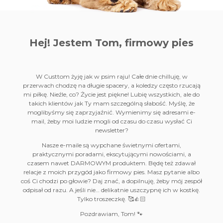
Hej! Jestem Tom,
firmowy pies
W Custtom żyję jak w psim raju! Całe dnie chilluję, w
przerwach chodzę na długie spacery, a koledzy często rzucają
mi piłkę. Nieźle, co? Życie jest piękne! Lubię wszystkich, ale do
takich klientów jak Ty mam szczególną słabość. Myślę, że
moglibyśmy się zaprzyjaźnić. Wymienimy się adresami e-
mail, żeby moi ludzie mogli od czasu do czasu wysłać Ci
newsletter?
Nasze e-maile są wypchane świetnymi ofertami,
praktycznymi poradami, ekscytującymi nowościami, a
czasem nawet DARMOWYM produktem. Będę też zdawał
relacje z moich przygód jako firmowy pies. Masz pytanie albo
coś Ci chodzi po głowie? Daj znać, a dopilnuję, żeby mój zespół
odpisał od razu. A jeśli nie… delikatnie uszczypnę ich w kostkę.
Tylko troszeczkę. 🥰👍🏻
Pozdrawiam, Tom! 🐾