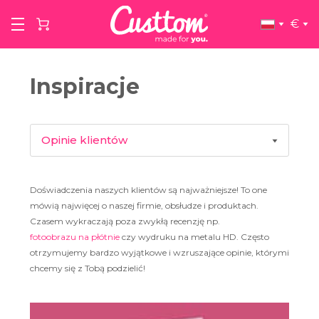
€
Inspiracje
Opinie klientów
Inspiracje produktowe
Doświadczenia naszych klientów są najważniejsze! To one
mówią najwięcej o naszej firmie, obsłudze i produktach.
Artyści
Czasem wykraczają poza zwykłą recenzję np.
fotoobrazu na płótnie
czy wydruku na metalu HD. Często
otrzymujemy bardzo wyjątkowe i wzruszające opinie, którymi
Wywiady
chcemy się z Tobą podzielić!
Porady i wskazówki