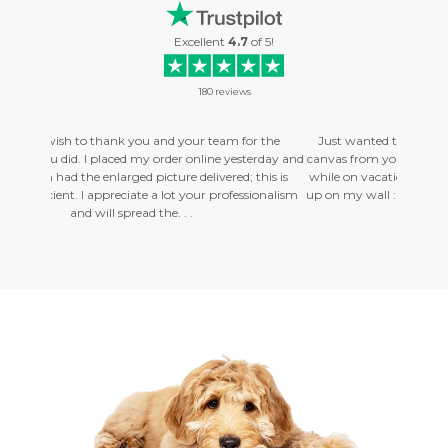
Excellent
4.7
of
5
!
180
reviews
r team for the
Just wanted to say that I just recieved my first photo on
line yesterday and
canvas from you guys. . . and I love it! It was a picture I took
livered; this is
while on vacation in New Zealand, and I can't wait to get it
ur professionalism
up on my wall :) So, thank you very much, I will order more
soon! Tommy. . .