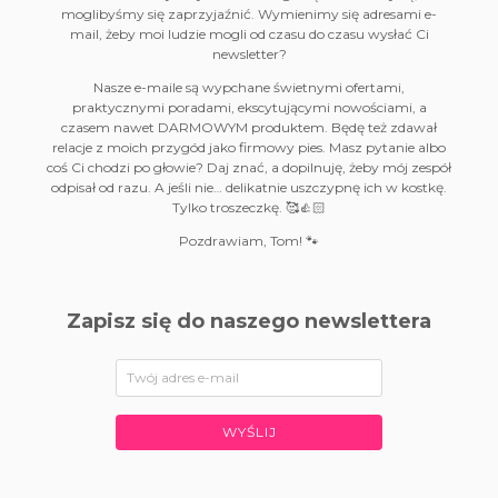
moglibyśmy się zaprzyjaźnić. Wymienimy się adresami e-
mail, żeby moi ludzie mogli od czasu do czasu wysłać Ci
newsletter?
Nasze e-maile są wypchane świetnymi ofertami,
praktycznymi poradami, ekscytującymi nowościami, a
czasem nawet DARMOWYM produktem. Będę też zdawał
relacje z moich przygód jako firmowy pies. Masz pytanie albo
coś Ci chodzi po głowie? Daj znać, a dopilnuję, żeby mój zespół
odpisał od razu. A jeśli nie… delikatnie uszczypnę ich w kostkę.
Tylko troszeczkę. 🥰👍🏻
Pozdrawiam, Tom! 🐾
Zapisz się do naszego newslettera
WYŚLIJ