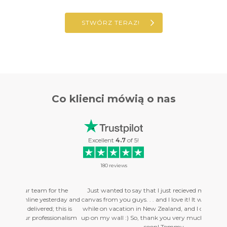
STWÓRZ TERAZ!
Co klienci
mówią o nas
Excellent
4.7
of
5
!
180
reviews
for the
Just wanted to say that I just recieved my first photo on
Hello
sterday and
canvas from you guys. . . and I love it! It was a picture I took
am wit
; this is
while on vacation in New Zealand, and I can't wait to get it
were d
essionalism
up on my wall :) So, thank you very much, I will order more
profe
soon! Tommy. . .