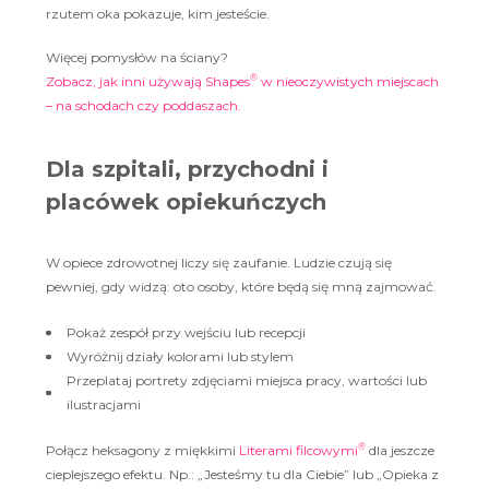
rzutem oka pokazuje, kim jesteście.
Więcej pomysłów na ściany?
®
Zobacz, jak inni używają Shapes
w nieoczywistych miejscach
– na schodach czy poddaszach.
Dla szpitali, przychodni i
placówek opiekuńczych
W opiece zdrowotnej liczy się zaufanie. Ludzie czują się
pewniej, gdy widzą: oto osoby, które będą się mną zajmować.
Pokaż zespół przy wejściu lub recepcji
Wyróżnij działy kolorami lub stylem
Przeplataj portrety zdjęciami miejsca pracy, wartości lub
ilustracjami
®
Połącz heksagony z miękkimi
Literami filcowymi
dla jeszcze
cieplejszego efektu. Np.: „Jesteśmy tu dla Ciebie” lub „Opieka z