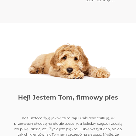
Hej! Jestem Tom,
firmowy pies
W Custtom żyję jak w psim raju! Całe dnie chilluję, w
przerwach chodzę na długie spacery, a koledzy często rzucają
mi piłkę. Nieźle, co? Życie jest piękne! Lubię wszystkich, ale do
takich klientów jak Ty mam szczególną słabość. Myślę, że