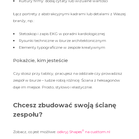
Kultury firmy: dodaj cytaty lub wizualne wartości
Łącz portrety z abstrakcyjnymi kadrami lub detalami z Waszej
branży, np.:
Stetoskop i zapis EKG w poradni kardiologicznej
Rysunki techniczne w biurze architektonicznym
Elementy typograficzne w zespole kreatywnym
Pokażcie, kim jesteście
Czy stoisz przy tablicy, pracujesz na oddziale czy prowadzisz
zespół w biurze – ludzie robią różnicę. Ściana z heksagonów
daje im miejsce. Prosto, stylowo i elastycznie.
Chcesz zbudować swoją ścianę
zespołu?
®
Zobacz, co jest możliwe:
odkryj Shapes
na custtom.nl