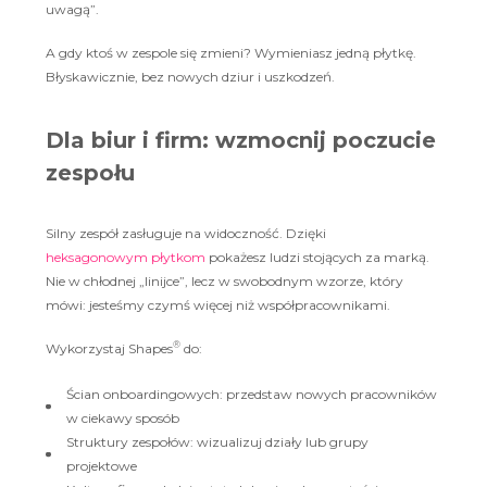
uwagą”.
A gdy ktoś w zespole się zmieni? Wymieniasz jedną płytkę.
Błyskawicznie, bez nowych dziur i uszkodzeń.
Dla biur i firm: wzmocnij poczucie
zespołu
Silny zespół zasługuje na widoczność. Dzięki
heksagonowym płytkom
pokażesz ludzi stojących za marką.
Nie w chłodnej „linijce”, lecz w swobodnym wzorze, który
mówi: jesteśmy czymś więcej niż współpracownikami.
®
Wykorzystaj Shapes
do:
Ścian onboardingowych: przedstaw nowych pracowników
w ciekawy sposób
Struktury zespołów: wizualizuj działy lub grupy
projektowe