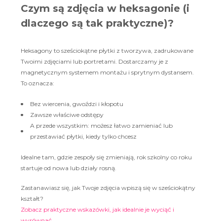
Czym są zdjęcia w heksagonie (i
dlaczego są tak praktyczne)?
Heksagony to sześciokątne płytki z tworzywa, zadrukowane
Twoimi zdjęciami lub portretami. Dostarczamy je z
magnetycznym systemem montażu i sprytnym dystansem.
To oznacza:
Bez wiercenia, gwoździ i kłopotu
Zawsze właściwe odstępy
A przede wszystkim: możesz łatwo zamieniać lub
przestawiać płytki, kiedy tylko chcesz
Idealne tam, gdzie zespoły się zmieniają, rok szkolny co roku
startuje od nowa lub działy rosną.
Zastanawiasz się, jak Twoje zdjęcia wpiszą się w sześciokątny
kształt?
Zobacz praktyczne wskazówki, jak idealnie je wyciąć i
wyrównać.