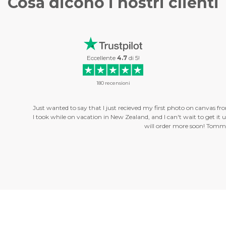
Cosa dicono i
nostri clienti
Eccellente
4.7
di
5
!
180
recensioni
ay that I just recieved my first photo on canvas from you guys. . . and I love it!
 vacation in New Zealand, and I can't wait to get it up on my wall :) So, thank 
will order more soon! Tommy. . .