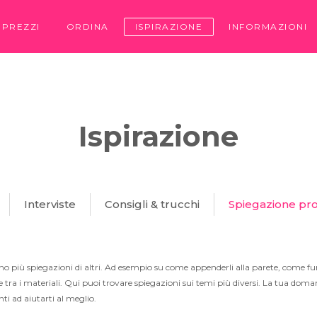
PREZZI
ORDINA
ISPIRAZIONE
INFORMAZIONI
Ispirazione
Interviste
Consigli & trucchi
Spiegazione pro
no più spiegazioni di altri. Ad esempio su come appenderli alla parete, come fun
e tra i materiali. Qui puoi trovare spiegazioni sui temi più diversi. La tua dom
i ad aiutarti al meglio.