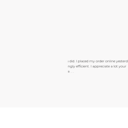
der online yesterday
Just wanted to s
reciate a lot your
I took while on