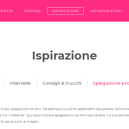
PREZZI
ORDINA
ISPIRAZIONE
INFORMAZIONI
Ispirazione
Interviste
Consigli & trucchi
Spiegazione pro
no più spiegazioni di altri. Ad esempio su come appenderli alla parete, come fun
e tra i materiali. Qui puoi trovare spiegazioni sui temi più diversi. La tua dom
i ad aiutarti al meglio.