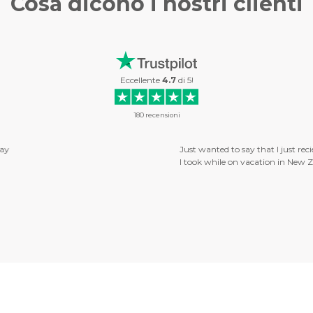
Cosa dicono i
nostri clienti
Eccellente
4.7
di
5
!
180
recensioni
ay that I just recieved my first photo on canvas from you guys. . . and I love it!
 vacation in New Zealand, and I can't wait to get it up on my wall :) So, thank 
will order more soon! Tommy. . .