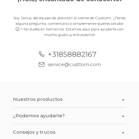
Soy Janus, del equipo de atención al cliente de Custtom. ¿Tienes
alguna pregunta, comentario o simplemente quieres saludar
? No dudes en llamarnos. Estamos aquí para ayudarte con
mucho gusto
¡y entusiasmo!
¡y entusiasmo!
¡y entusiasmo!
¡y entusiasmo!
¡y entusiasmo!
¡y entusiasmo!
¡y entusiasmo!
¡y entusiasmo!
¡y entusiasmo!
¡y entusiasmo!
¡y entusiasmo!
¡y entusiasmo!
¡y entusiasmo!
+31858882167
+31858882167
+31858882167
+31858882167
+31858882167
+31858882167
+31858882167
+31858882167
+31858882167
+31858882167
+31858882167
+31858882167
+31858882167
service@custtom.com
service@custtom.com
service@custtom.com
service@custtom.com
service@custtom.com
service@custtom.com
service@custtom.com
service@custtom.com
service@custtom.com
service@custtom.com
service@custtom.com
service@custtom.com
service@custtom.com
Nuestros productos
¿Podemos ayudarte?
Foto en Lienzo
®
Shapes
Consejos y trucos
Contacto
®
Frames