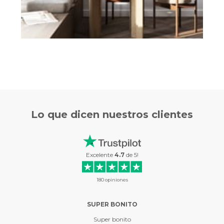
Lo que
dicen nuestros clientes
Excelente
4.7
de
5
!
180
opiniones
…
SUPER BONITO
ES 
ágenes se
Super bonito
Es el s