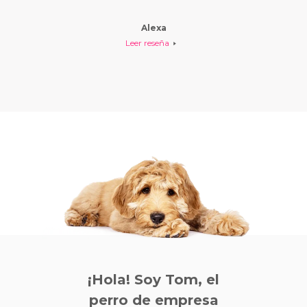
bonito y
los ve 
Alexa
Leer reseña
¡Hola! Soy Tom, el
perro de empresa