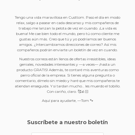
Tengo una vida maravillosa en Custtom. Paso el día en modo
relax, salgo a pasear en cada descanso y mis compañeros de
trabajo me lanzan la pelota de vez en cuando. ¡La vida es
buena! Me cae bien todo el mundo, pero tú como cliente me
gustas aún más. Creo que tú y yo podríamos ser buenos
amigos. ¿Intercambiamos direcciones de correo? Así mis
compañeros podrán enviarte un boletín de vez en cuando.
Nuestros correos están llenos de ofertas irresistibles, ideas
geniales, novedades interesantes y —a veces— ¡hasta un
producto GRATIS! Además, te contaré mis aventuras como
perro oficial de la empresa. Si tienes alguna pregunta o
comentario, dímelo sin miedo y haré que mis compañeros te
atiendan enseguida. Y si tardan mucho… les muerdo el tobillo.
Con cariño, claro. 🥰👍🏻
Aquí para ayudarte, —Tom 🐾
Suscríbete a nuestro boletín