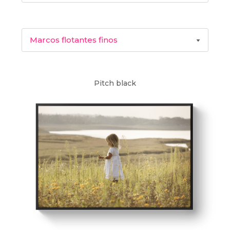
Foto en Lienzo
Marcos flotantes finos
Foto en Metal HD
Marcos flotantes finos
Foto en Forex
Pitch black
Marcos flotantes gruesos
Impresión en Aluminio
Foto en Metacrilato