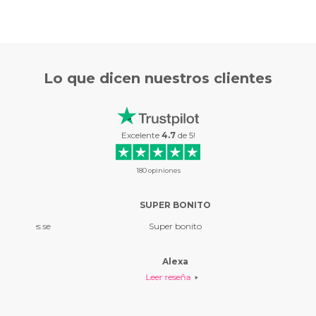
Lo que
dicen nuestros clientes
Excelente
4.7
de
5
!
180
opiniones
…
SUPER BONITO
ES 
ágenes se
Super bonito
Es el s
bonito y
los ve 
Alexa
Leer reseña