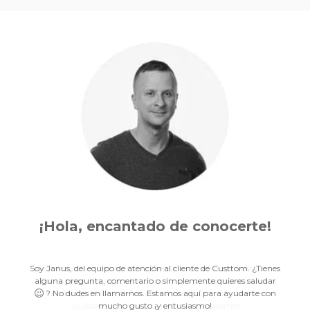
¡Hola, encantado de
conocerte!
conocerte!
conocerte!
conocerte!
conocerte!
conocerte!
conocerte!
conocerte!
conocerte!
conocerte!
conocerte!
conocerte!
conocerte!
Soy Janus, del equipo de atención al cliente de Custtom. ¿Tienes
alguna pregunta, comentario o simplemente quieres saludar
? No dudes en llamarnos. Estamos aquí para ayudarte con
mucho gusto
¡y entusiasmo!
¡y entusiasmo!
¡y entusiasmo!
¡y entusiasmo!
¡y entusiasmo!
¡y entusiasmo!
¡y entusiasmo!
¡y entusiasmo!
¡y entusiasmo!
¡y entusiasmo!
¡y entusiasmo!
¡y entusiasmo!
¡y entusiasmo!