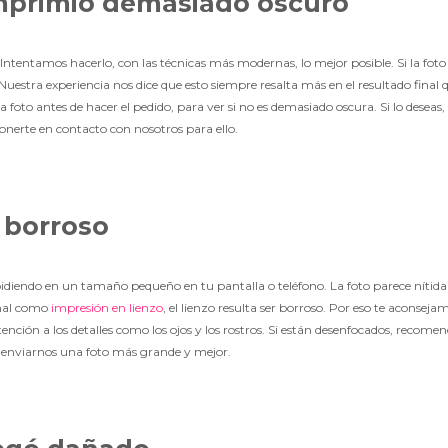
imprimió demasiado oscuro
ntentamos hacerlo, con las técnicas más modernas, lo mejor posible. Si la foto o
stra experiencia nos dice que esto siempre resalta más en el resultado final qu
foto antes de hacer el pedido, para ver si no es demasiado oscura. Si lo deseas, 
nerte en contacto con nosotros para ello.
á borroso
idiendo en un tamaño pequeño en tu pantalla o teléfono. La foto parece nítida 
inal como
impresión en lienzo
, el lienzo resulta ser borroso. Por eso te aconseja
ención a los detalles como los ojos y los rostros. Si están desenfocados, recome
enviarnos una foto más grande y mejor.