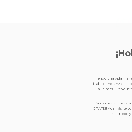
¡Ho
Tengo una vida marav
trabajo me lanzan la p
aún más. Creo que t
Nuestros correos están
GRATIS! Además, te con
sin miedo y