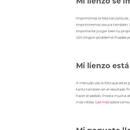
Mi lienzo se 
Imprimimos la foto tal como es. I
imprimiremos oscura también. Nue
importante juzgar bien tu propia 
¡Sin ningún problema! Puedes po
Mi lienzo est
A menudo ves la foto que estás p
tanto también en el resultado f
hacer el pedido. Presta mucha at
más nítida.
Lee más
sobre cómo 