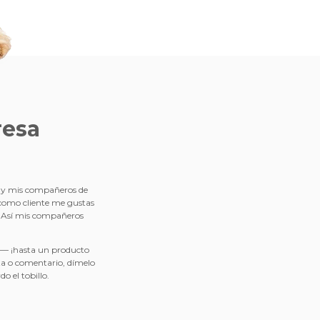
resa
o y mis compañeros de
 como cliente me gustas
? Así mis compañeros
ces— ¡hasta un producto
ta o comentario, dímelo
 el tobillo.