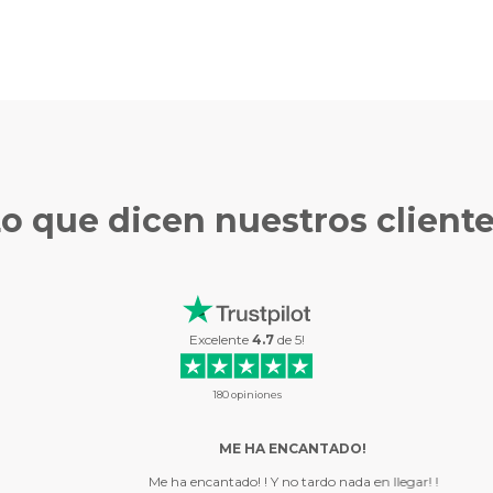
Lo que
dicen nuestros client
Excelente
4.7
de
5
!
180
opiniones
ME HA ENCANTADO!
Me ha encantado! ! Y no tardo nada en llegar! !