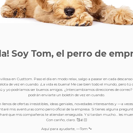
la! Soy Tom, el
perro de emp
illosa en Custtom. Paso el día en modo relax, salgo a pasear en cada descans
elota de vez en cuando. ¡La vida es buena! Me cae bien todo el mundo, pero tú
ú y yo podríamos ser buenos amigos. ¿Intercambiamos direcciones de correo
podrán enviarte un boletín de vez en cuando.
 llenos de ofertas irresistibles, ideas geniales, novedades interesantes y —a ve
taré mis aventuras como perro oficial de la empresa. Si tienes alguna pregun
 haré que mis compañeros te atiendan enseguida. Y si tardan mucho… les muerdo
Con cariño, claro. 🥰👍🏻
Aquí para ayudarte, —Tom 🐾