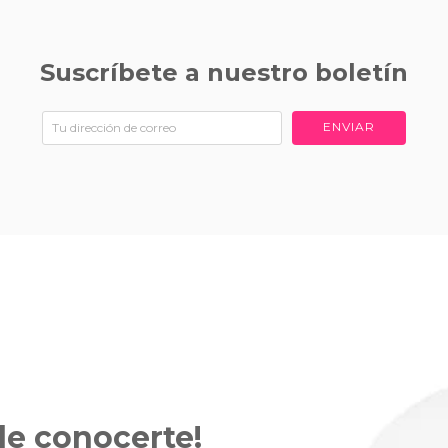
Suscríbete a nuestro boletín
ENVIAR
 de
conocerte!
conocerte!
conocerte!
conocerte!
conocerte!
conocerte!
conocerte!
conocerte!
conocerte!
conocerte!
conocerte!
conocerte!
conocerte!