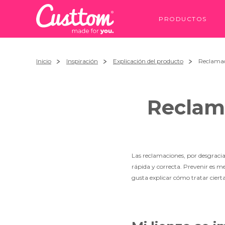
PRODUCTOS
Inicio
Inspiración
Explicación del producto
Reclamaci
Reclama
Las reclamaciones, por desgraci
rápida y correcta. Prevenir es m
gusta explicar cómo tratar ciert