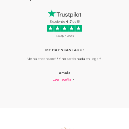
Excelente
4.7
de
5
!
180
opiniones
Y ME…
ME HA ENCANTADO!
rapido ,
Me ha encantado! ! Y no tardo nada en llegar! !
They are
mi casa y
gran c
 gente .
Amaia
Leer reseña