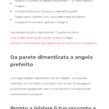
Adatta il numero di tessere alla parete — a volte meno è
meglio
Combina foto con citazioni o elementi grafici
Scegli colori coerenti con l’atmosfera dell’ambiente
(rilassanti in camera, giocosi in bagno)
Hai bisogno di altra ispirazione? Guarda anche le
nostre idee creative per pareti di team
o leggi
come far combaciare alla perfezione la tua foto su un esagono
.
Da parete dimenticata a angolo
preferito
La magia spesso nasce dove non te l’aspetti: una parete
inclinata, un corridoio, una scala. Con un po’ di coraggio e
qualche foto esagonale, ogni muro diventa l’occasione per
raccontare la tua storia.
Pronto a iniziare il tuo racconto a