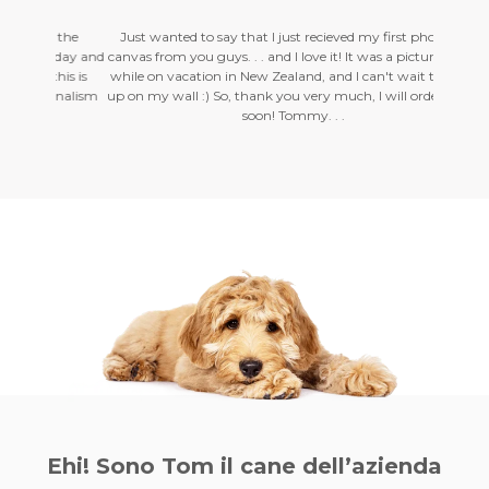
r the
Just wanted to say that I just recieved my first photo on
Hello, 
erday and
canvas from you guys. . . and I love it! It was a picture I took
am with 
this is
while on vacation in New Zealand, and I can't wait to get it
were del
sionalism
up on my wall :) So, thank you very much, I will order more
profess
soon! Tommy. . .
Ehi! Sono Tom il
cane dell’azienda