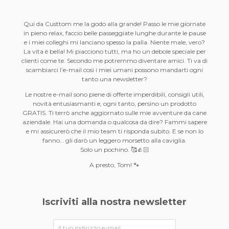
Qui da Custtom me la godo alla grande! Passo le mie giornate
in pieno relax, faccio belle passeggiate lunghe durante le pause
e i miei colleghi mi lanciano spesso la palla. Niente male, vero?
La vita è bella! Mi piacciono tutti, ma ho un debole speciale per
clienti come te. Secondo me potremmo diventare amici. Ti va di
scambiarci l’e-mail così i miei umani possono mandarti ogni
tanto una newsletter?
Le nostre e-mail sono piene di offerte imperdibili, consigli utili,
novità entusiasmanti e, ogni tanto, persino un prodotto
GRATIS. Ti terrò anche aggiornato sulle mie avventure da cane
aziendale. Hai una domanda o qualcosa da dire? Fammi sapere
e mi assicurerò che il mio team ti risponda subito. E se non lo
fanno… gli darò un leggero morsetto alla caviglia.
Solo un pochino. 🥰👍🏻
A presto, Tom! 🐾
Iscriviti alla nostra newsletter