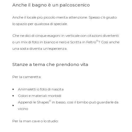
Anche il bagno è un palcoscenico
Anche il locale più piccolo merita attenzione. Spesso c’è giusto
lo spazio per qualcosa di speciale.
Che ne dici di cinque esagoni in verticale con citazioni divertenti
®
o un mix di foto in bianco e nero e Scritta in Feltro
? Così anche
una sosta diventa un’esperienza.
Stanze a tema che prendono vita
Per la cameretta:
Animaletti o foto di nascita
Colori e materiali morbidi
®
Appendi le Shapes
in basso, così il bimbo può guardarle da
vicino
Per la man cave o lo studio: