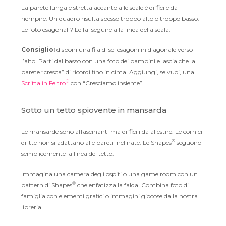
La parete lunga e stretta accanto alle scale è difficile da
riempire. Un quadro risulta spesso troppo alto o troppo basso.
Le foto esagonali? Le fai seguire alla linea della scala.
Consiglio:
disponi una fila di sei esagoni in diagonale verso
l’alto. Parti dal basso con una foto dei bambini e lascia che la
parete “cresca” di ricordi fino in cima. Aggiungi, se vuoi, una
®
Scritta in Feltro
con “Cresciamo insieme”.
Sotto un tetto spiovente in mansarda
Le mansarde sono affascinanti ma difficili da allestire. Le cornici
®
dritte non si adattano alle pareti inclinate. Le Shapes
seguono
semplicemente la linea del tetto.
Immagina una camera degli ospiti o una game room con un
®
pattern di Shapes
che enfatizza la falda. Combina foto di
famiglia con elementi grafici o immagini giocose dalla nostra
libreria.