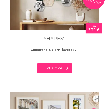
SCONTO!
DA
3,75 €
SHAPES
®
Consegna: 5 giorni lavorativi!
CREA ORA