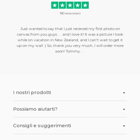
180
recensioni
r the
Just wanted to say that I just recieved my first photo on
Hello, 
erday and
canvas from you guys. . . and I love it! It was a picture I took
am with 
this is
while on vacation in New Zealand, and I can't wait to get it
were del
sionalism
up on my wall :) So, thank you very much, I will order more
profess
soon! Tommy. . .
I nostri prodotti
Possiamo aiutarti?
Stampa su Tela
®
Shapes
Consigli e suggerimenti
Contatti
®
Frames
Spese di consegna
Stampa su Acrilico