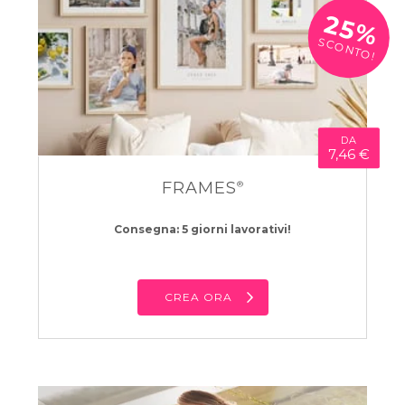
25%
SCONTO!
DA
7,46 €
FRAMES
®
Consegna: 5 giorni lavorativi!
CREA ORA