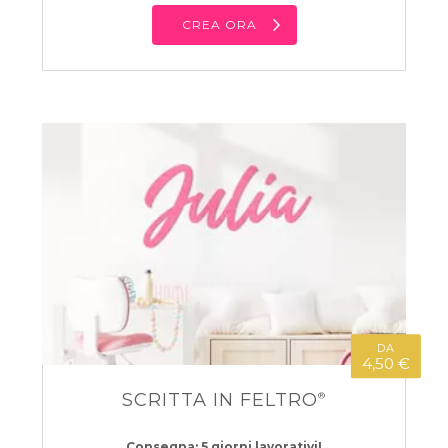
CREA ORA
DA
4,50 €
SCRITTA IN FELTRO
®
Consegna: 5 giorni lavorativi!