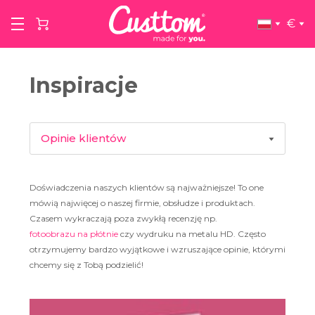
€
Inspiracje
Opinie klientów
Inspiracje produktowe
Doświadczenia naszych klientów są najważniejsze! To one
mówią najwięcej o naszej firmie, obsłudze i produktach.
Artyści
Czasem wykraczają poza zwykłą recenzję np.
fotoobrazu na płótnie
czy wydruku na metalu HD. Często
otrzymujemy bardzo wyjątkowe i wzruszające opinie, którymi
Wywiady
chcemy się z Tobą podzielić!
Porady i wskazówki