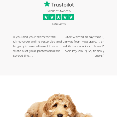
Excellent
4.7
of
5
!
180
reviews
eam for the
Just wanted to say that I just recieved my first photo on
He
e yesterday and
canvas from you guys. . . and I love it! It was a picture I took
am 
red; this is
while on vacation in New Zealand, and I can't wait to get it
we
rofessionalism
up on my wall :) So, thank you very much, I will order more
pr
soon! Tommy. . .