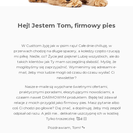
Hej! Jestem Tom,
firmowy pies
W Custtom żyję jak w psim raju! Całe dnie chilluję, w
przerwach chodzę na długie spacery, a koledzy często rzucają
mi piłkę. Nieźle, co? Życie jest piękne! Lubię wszystkich, ale do
takich klientów jak Ty mam szczególną słabość. Myślę, że
moglibyśmy się zaprzyjaźnić. Wymienimy się adresami e-
mail, żeby moi ludzie mogli od czasu do czasu wysłać Ci
newsletter?
Nasze e-maile są wypchane świetnymi ofertami,
praktycznymi poradami, ekscytującymi nowościami, a
czasem nawet DARMOWYM produktem. Będę też zdawał
relacje z moich przygód jako firmowy pies. Masz pytanie albo
coś Ci chodzi po głowie? Daj znać, a dopilnuję, żeby mój zespół
odpisał od razu. A jeśli nie… delikatnie uszczypnę ich w kostkę.
Tylko troszeczkę. 🥰👍🏻
Pozdrawiam, Tom! 🐾