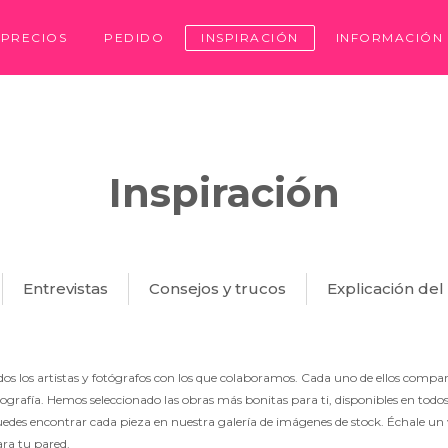
PRECIOS
PEDIDO
INSPIRACIÓN
INFORMACIÓN
Inspiración
Entrevistas
Consejos y trucos
Explicación de
dos los artistas y fotógrafos con los que colaboramos. Cada uno de ellos comp
tografía. Hemos seleccionado las obras más bonitas para ti, disponibles en todo
uedes encontrar cada pieza en nuestra galería de imágenes de stock. Échale un
ara tu pared.