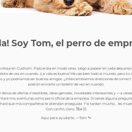
la! Soy Tom, el
perro de emp
illosa en Custtom. Paso el día en modo relax, salgo a pasear en cada descans
elota de vez en cuando. ¡La vida es buena! Me cae bien todo el mundo, pero tú
ú y yo podríamos ser buenos amigos. ¿Intercambiamos direcciones de correo
podrán enviarte un boletín de vez en cuando.
 llenos de ofertas irresistibles, ideas geniales, novedades interesantes y —a ve
taré mis aventuras como perro oficial de la empresa. Si tienes alguna pregun
 haré que mis compañeros te atiendan enseguida. Y si tardan mucho… les muerdo
Con cariño, claro. 🥰👍🏻
Aquí para ayudarte, —Tom 🐾