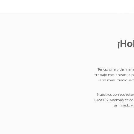
¡Ho
Tengo una vida marav
trabajo me lanzan la p
aún más. Creo que t
Nuestros correos están
GRATIS! Además, te con
sin miedo y