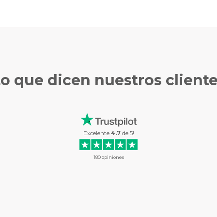
Lo que
dicen nuestros client
Excelente
4.7
de
5
!
180
opiniones
SUPER BONITO
Super bonito