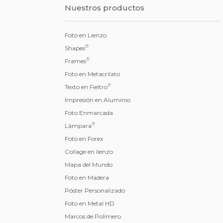
Nuestros productos
Foto en Lienzo
®
Shapes
®
Frames
Foto en Metacrilato
®
Texto en Fieltro
Impresión en Aluminio
Foto Enmarcada
®
Lámpara
Foto en Forex
Collage en lienzo
Mapa del Mundo
Foto en Madera
Póster Personalizado
Foto en Metal HD
Marcos de Polímero