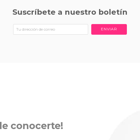
Suscríbete a nuestro boletín
ENVIAR
 de
conocerte!
conocerte!
conocerte!
conocerte!
conocerte!
conocerte!
conocerte!
conocerte!
conocerte!
conocerte!
conocerte!
conocerte!
conocerte!