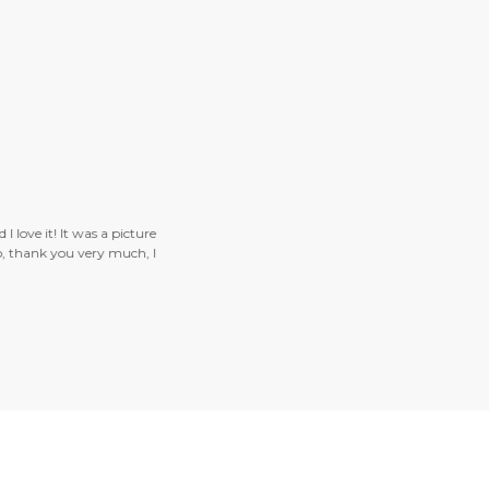
 It was a picture
Hello, Once again I
you very much, I
my clients were deli