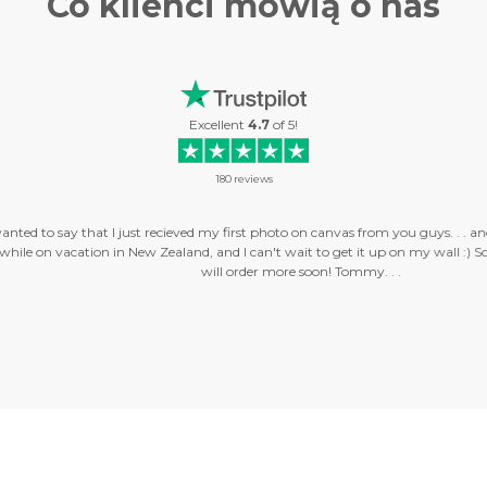
Co klienci
mówią o nas
Excellent
4.7
of
5
!
180
reviews
ay that I just recieved my first photo on canvas from you guys. . . and I love it!
 vacation in New Zealand, and I can't wait to get it up on my wall :) So, thank 
will order more soon! Tommy. . .