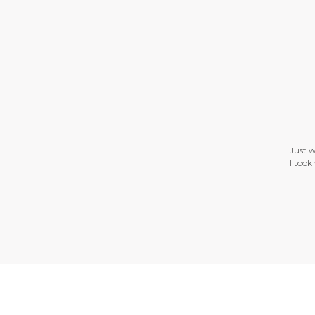
der online yesterday
Just wanted to s
reciate a lot your
I took while on