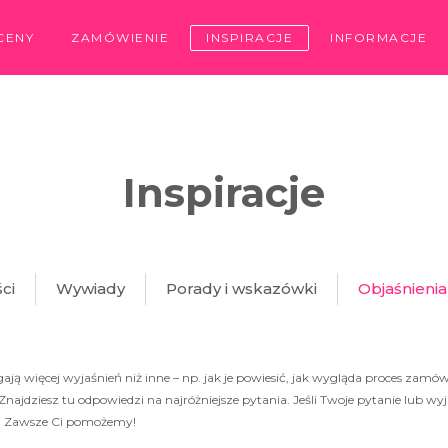
CENY
ZAMÓWIENIE
INSPIRACJE
INFORMACJE
Inspiracje
ści
Wywiady
Porady i wskazówki
Objaśnieni
 więcej wyjaśnień niż inne – np. jak je powiesić, jak wygląda proces zamówien
najdziesz tu odpowiedzi na najróżniejsze pytania. Jeśli Twoje pytanie lub wyjaś
. Zawsze Ci pomożemy!