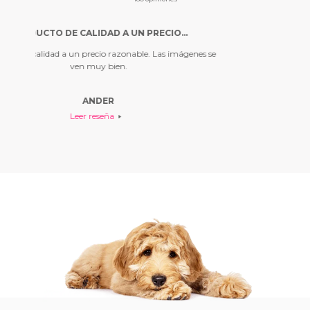
AD A UN PRECIO…
SUPER BONITO
 razonable. Las imágenes se
Super bonito
bien.
Alexa
R
Leer reseña
ña