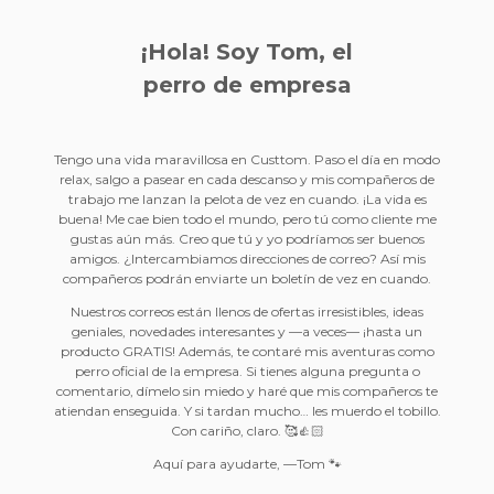
¡Hola! Soy Tom, el
perro de empresa
Tengo una vida maravillosa en Custtom. Paso el día en modo
relax, salgo a pasear en cada descanso y mis compañeros de
trabajo me lanzan la pelota de vez en cuando. ¡La vida es
buena! Me cae bien todo el mundo, pero tú como cliente me
gustas aún más. Creo que tú y yo podríamos ser buenos
amigos. ¿Intercambiamos direcciones de correo? Así mis
compañeros podrán enviarte un boletín de vez en cuando.
Nuestros correos están llenos de ofertas irresistibles, ideas
geniales, novedades interesantes y —a veces— ¡hasta un
producto GRATIS! Además, te contaré mis aventuras como
perro oficial de la empresa. Si tienes alguna pregunta o
comentario, dímelo sin miedo y haré que mis compañeros te
atiendan enseguida. Y si tardan mucho… les muerdo el tobillo.
Con cariño, claro. 🥰👍🏻
Aquí para ayudarte, —Tom 🐾