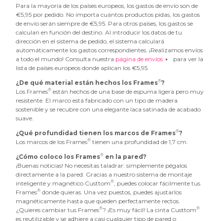
Para la mayoría de los países europeos, los gastos de envío son de
€5,95 por pedido. No importa cuántos productos pidas, los gastos
de envío serán siempre de €5,95. Para otros países, los gastos se
calculan en función del destino. Al introducir los datos de tu
dirección en el sistema de pedido, el sistema calculará
automáticamente los gastos correspondientes. ¡Realizamos envíos
a todo el mundo! Consulta nuestra
página de envíos
para ver la
lista de países europeos donde aplican los €5,95.
®
¿De qué material están hechos los Frames
?
®
Los Frames
están hechos de una base de espuma ligera pero muy
resistente. El marco está fabricado con un tipo de madera
sostenible y se recubre con una elegante laca satinada de acabado
suave.
®
¿Qué profundidad tienen los marcos de Frames
?
®
Los marcos de los Frames
tienen una profundidad de 1,7 cm.
®
¿Cómo coloco los Frames
en la pared?
¡Buenas noticias! No necesitas taladrar: simplemente pégalos
directamente a la pared. Gracias a nuestro sistema de montaje
®
inteligente y magnético Custtom
, puedes colocar fácilmente tus
®
Frames
donde quieras. Una vez puestos, puedes ajustarlos
magnéticamente hasta que queden perfectamente rectos.
®
®
¿Quieres cambiar tus Frames
? ¡Es muy fácil! La cinta Custtom
es reutilizable y se adhiere a casi cualquier tipo de pared o