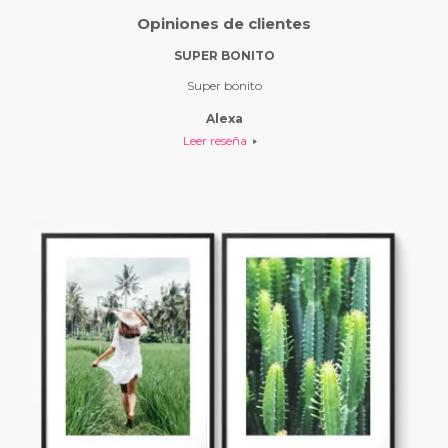
Opiniones de clientes
O…
SUPER BONITO
ES E
ágenes se
Super bonito
Es el se
bonito y
Alexa
los ve l
Leer reseña