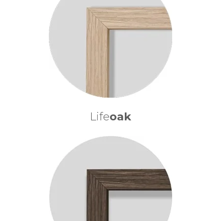
Life
oak