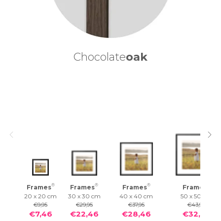
Chocolate
oak
®
®
®
®
Frames
Frames
Frames
Frames
20 x 20 cm
30 x 30 cm
40 x 40 cm
50 x 50 cm
€9,95
€29,95
€37,95
€43,95
€7,46
€22,46
€28,46
€32,96