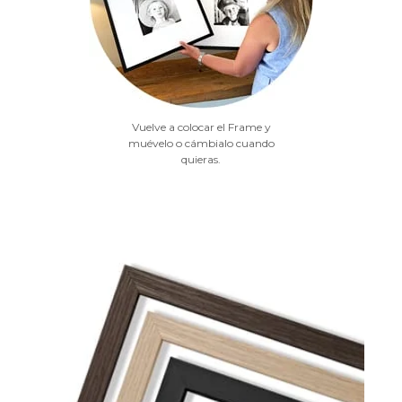
Vuelve a colocar el Frame y
muévelo o cámbialo cuando
quieras.