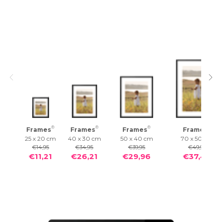
®
®
®
®
Frames
Frames
Frames
Frames
25 x 20 cm
40 x 30 cm
50 x 40 cm
70 x 50 cm
€14,95
€34,95
€39,95
€49,95
€11,21
€26,21
€29,96
€37,46