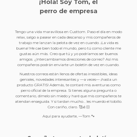
¡Hola! Soy Tom, el
perro de empresa
Tengo una vida maravillosa en Custtom. Paso el día en modo
relax, salgo a pasear en cada descanso y mis compañeros de
trabajo me lanzan la pelota de vez en cuando. ¡La vida es
buena! Me cae bien todo el mundo, pero tú como cliente me
gustas aún más. Creo que tú y yo podríamos ser buenos
amigos. ¿Intercambiamos direcciones de correo? Así mis
compañeros podrán enviarte un boletín de vez en cuando.
Nuestros correos están llenos de ofertas irresistibles, ideas
geniales, novedades interesantes y —a veces— ¡hasta un
producto GRATIS! Además, te contaré mis aventuras como
perro oficial de la empresa. Si tienes alguna pregunta o
comentario, dímelo sin miedo y haré que mis compañeros te
atiendan enseguida. Y si tardan mucho… les muerdo el tobillo.
Con cariño, claro. 🥰👍🏻
Aquí para ayudarte, —Tom 🐾