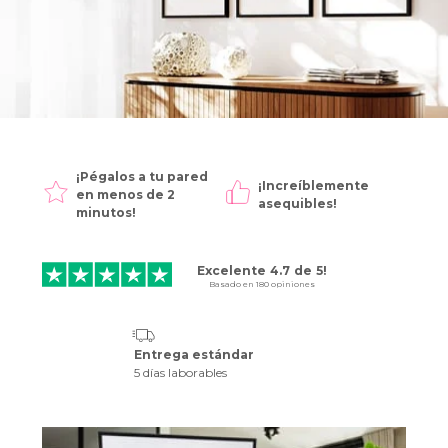
¡Pégalos a tu pared
 súper
¡Increíblemente
en menos de 2
asequibles!
minutos!
Excelente
4.7
de
5!
Basado en
180
opiniones
Entrega estándar
5 días laborables