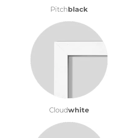
Pitch
black
Cloud
white