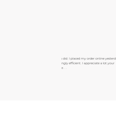
der online yesterday
Just wanted to s
reciate a lot your
I took while on