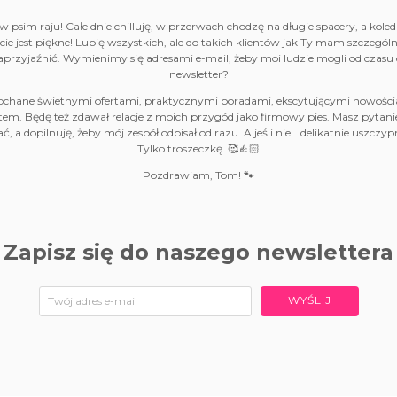
 psim raju! Całe dnie chilluję, w przerwach chodzę na długie spacery, a kole
Życie jest piękne! Lubię wszystkich, ale do takich klientów jak Ty mam szczególn
przyjaźnić. Wymienimy się adresami e-mail, żeby moi ludzie mogli od czasu 
newsletter?
pchane świetnymi ofertami, praktycznymi poradami, ekscytującymi nowośc
Będę też zdawał relacje z moich przygód jako firmowy pies. Masz pytanie 
ć, a dopilnuję, żeby mój zespół odpisał od razu. A jeśli nie… delikatnie uszczyp
Tylko troszeczkę. 🥰👍🏻
Pozdrawiam, Tom! 🐾
Zapisz się do naszego newslettera
WYŚLIJ