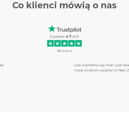
Co klienci
mówią o nas
Excellent
4.7
of
5
!
180
reviews
ay that I just recieved my first photo on canvas from you guys. . . and I love it!
 vacation in New Zealand, and I can't wait to get it up on my wall :) So, thank 
will order more soon! Tommy. . .