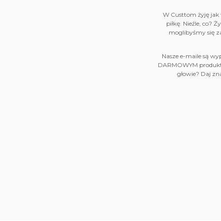
W Custtom żyję jak w
piłkę. Nieźle, co? 
moglibyśmy się za
Nasze e-maile są wy
DARMOWYM produktem. 
głowie? Daj zna