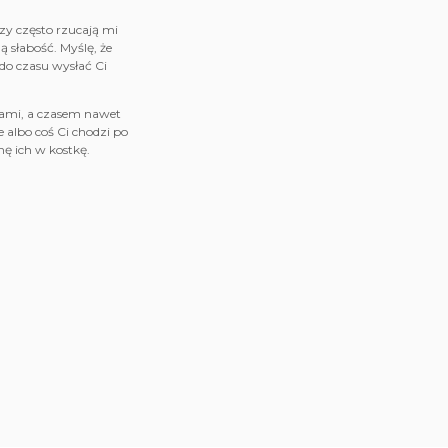
dzy często rzucają mi
ą słabość. Myślę, że
do czasu wysłać Ci
iami, a czasem nawet
albo coś Ci chodzi po
nę ich w kostkę.