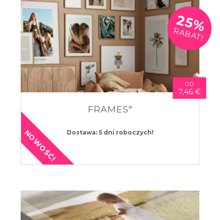
25%
RABAT!
OD
7,46 €
FRAMES
®
NOWOŚĆ!
Dostawa: 5 dni roboczych!