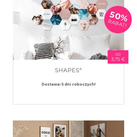
50%
RABAT!
OD
3,75 €
SHAPES
®
Dostawa: 5 dni roboczych!