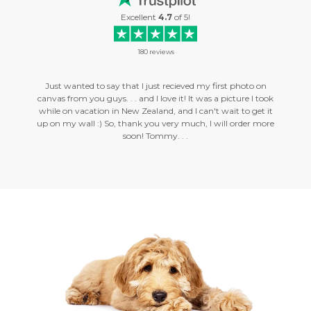
Excellent
4.7
of
5
!
180
reviews
r the
Just wanted to say that I just recieved my first photo on
Hello, 
erday and
canvas from you guys. . . and I love it! It was a picture I took
am with 
this is
while on vacation in New Zealand, and I can't wait to get it
were del
sionalism
up on my wall :) So, thank you very much, I will order more
profess
soon! Tommy. . .