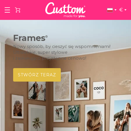
€
Frames
®
Nowy sposób, by cieszyć się wspomnieniami!
Ultralekkie, super stylowe
i zaskakująco przystępne cenowo!
STWÓRZ TERAZ