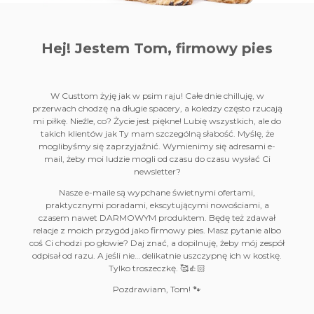
Hej! Jestem Tom,
firmowy pies
W Custtom żyję jak w psim raju! Całe dnie chilluję, w
przerwach chodzę na długie spacery, a koledzy często rzucają
mi piłkę. Nieźle, co? Życie jest piękne! Lubię wszystkich, ale do
takich klientów jak Ty mam szczególną słabość. Myślę, że
moglibyśmy się zaprzyjaźnić. Wymienimy się adresami e-
mail, żeby moi ludzie mogli od czasu do czasu wysłać Ci
newsletter?
Nasze e-maile są wypchane świetnymi ofertami,
praktycznymi poradami, ekscytującymi nowościami, a
czasem nawet DARMOWYM produktem. Będę też zdawał
relacje z moich przygód jako firmowy pies. Masz pytanie albo
coś Ci chodzi po głowie? Daj znać, a dopilnuję, żeby mój zespół
odpisał od razu. A jeśli nie… delikatnie uszczypnę ich w kostkę.
Tylko troszeczkę. 🥰👍🏻
Pozdrawiam, Tom! 🐾