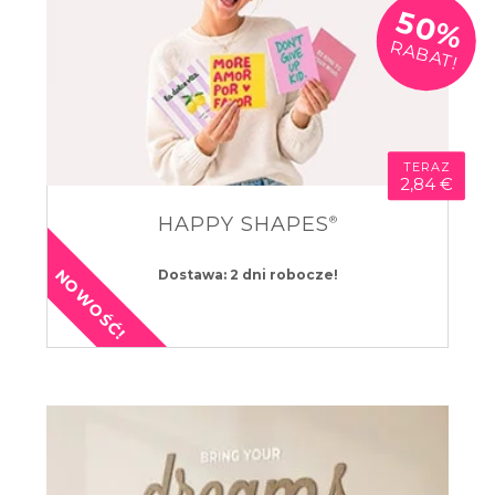
50%
RABAT!
TERAZ
2,84 €
HAPPY SHAPES
®
NOWOŚĆ!
Dostawa: 2 dni robocze!