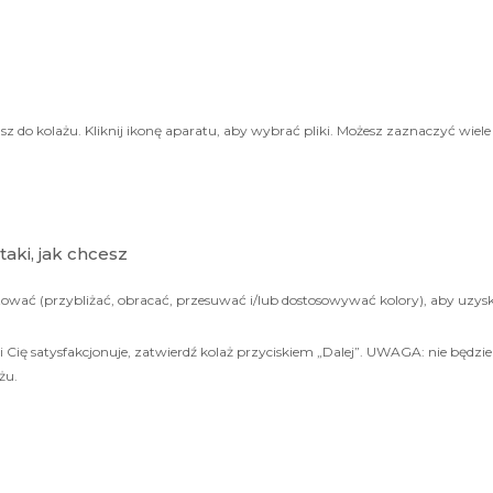
 do kolażu. Kliknij ikonę aparatu, aby wybrać pliki. Możesz zaznaczyć wiele z
aki, jak chcesz
ować (przybliżać, obracać, przesuwać i/lub dostosowywać kolory), aby uzyska
ni Cię satysfakcjonuje, zatwierdź kolaż przyciskiem „Dalej”. UWAGA: nie będzi
żu.