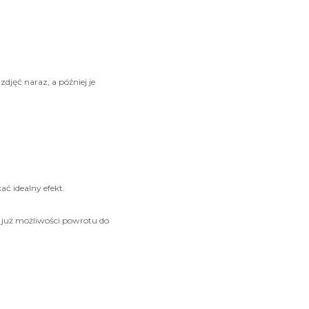
djęć naraz, a później je
ć idealny efekt.
e już możliwości powrotu do