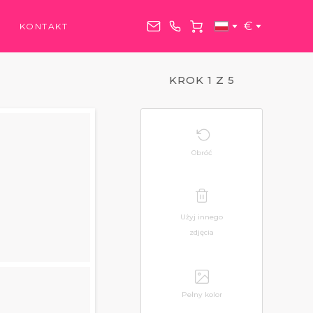
€
KONTAKT
KROK 1 Z 5
Obróć
Użyj innego
zdjęcia
Pełny kolor