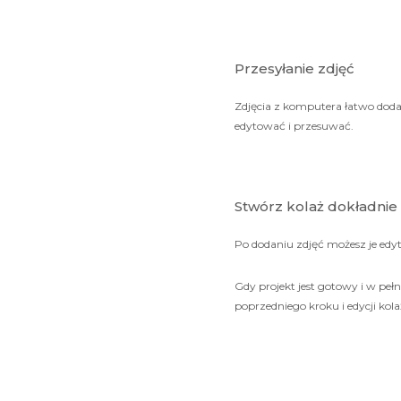
Przesyłanie zdjęć
Zdjęcia z komputera łatwo dodasz
edytować i przesuwać.
Stwórz kolaż dokładnie t
Po dodaniu zdjęć możesz je edyt
Gdy projekt jest gotowy i w peł
poprzedniego kroku i edycji kola