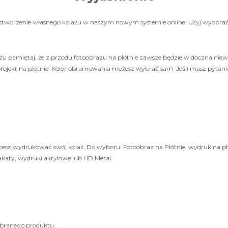
 stworzenie własnego kolażu w naszym nowym systemie online! Użyj wyobraźni
u pamiętaj, że z przodu fotoobrazu na płótnie zawsze będzie widoczna niewi
ojekt na płótnie. Kolor obramowania możesz wybrać sam. Jeśli masz pytania
esz wydrukować swój kolaż. Do wyboru: Fotoobraz na Płótnie, wydruk na pł
akaty, wydruki akrylowe lub HD Metal.
branego produktu.