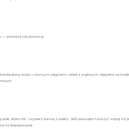
żu — pionową lub poziomą.
standardowy kolaż z równymi zdjęciami, układ z większym zdjęciem na środk
 innych.
ij pole „Kolor tła” i wybierz barwę z palety. Jeśli planujesz tworzyć więcej n
atwi to dopasowanie.