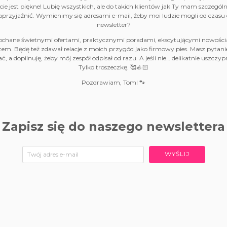
Życie jest piękne! Lubię wszystkich, ale do takich klientów jak Ty mam szczególn
przyjaźnić. Wymienimy się adresami e-mail, żeby moi ludzie mogli od czasu 
newsletter?
pchane świetnymi ofertami, praktycznymi poradami, ekscytującymi nowośc
Będę też zdawał relacje z moich przygód jako firmowy pies. Masz pytanie 
ć, a dopilnuję, żeby mój zespół odpisał od razu. A jeśli nie… delikatnie uszczyp
Tylko troszeczkę. 🥰👍🏻
Pozdrawiam, Tom! 🐾
Zapisz się do naszego newslettera
WYŚLIJ