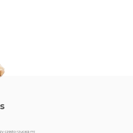
s
dzy często rzucają mi