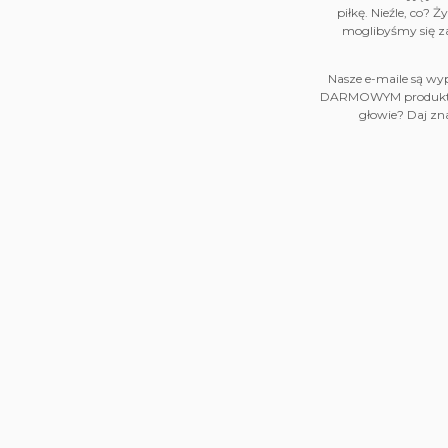
piłkę. Nieźle, co? 
moglibyśmy się za
Nasze e-maile są wy
DARMOWYM produktem. 
głowie? Daj zna