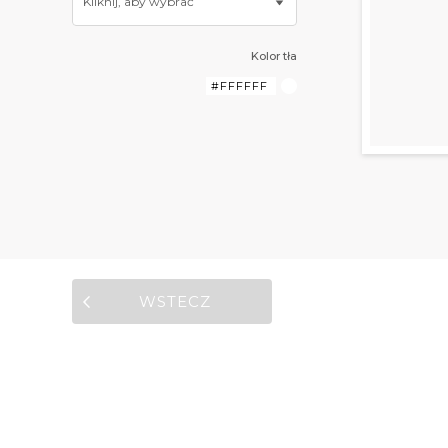
Kliknij, aby wybrać
Kolor tła
WSTECZ