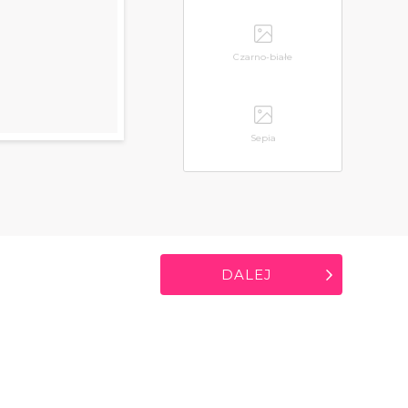
Czarno-białe
Sepia
DALEJ