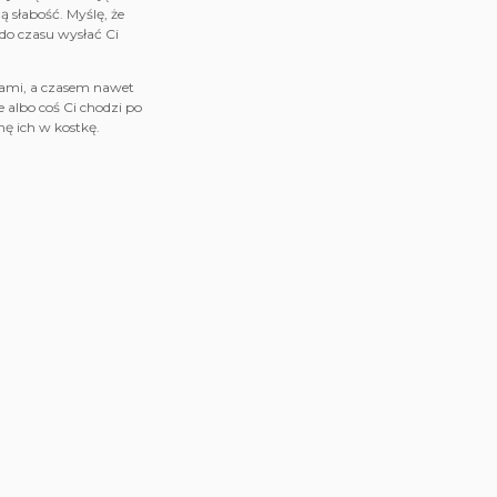
ą słabość. Myślę, że
do czasu wysłać Ci
iami, a czasem nawet
albo coś Ci chodzi po
nę ich w kostkę.