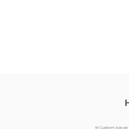
W Custtom żyję jak w